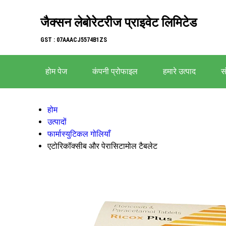
जैक्सन लेबोरेटरीज प्राइवेट लिमिटेड
GST : 07AAACJ5574B1ZS
होम पेज
कंपनी प्रोफाइल
हमारे उत्पाद
सं
होम
उत्पादों
फार्मास्युटिकल गोलियाँ
एटोरिकॉक्सीब और पेरासिटामोल टैबलेट