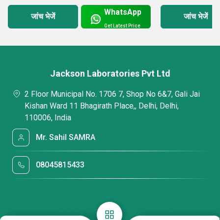
WhatsApp
जांच भेजें
जांच भेजें
Get Latest Price
Jackson Laboratories Pvt Ltd
2 Floor Municipal No. 1706 7, Shop No 6&7, Gali Jai
Kishan Ward 11 Bhagirath Place,, Delhi, Delhi,
110006, India
Mr. Sahil SAMRA
08045815433