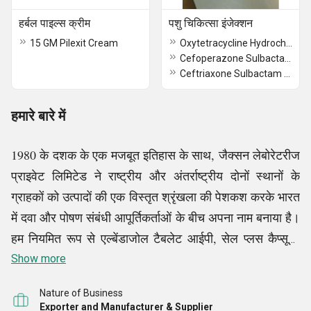
हर्बल पाइल्स क्रीम
पशु चिकित्सा इंजेक्शन
15 GM Pilexit Cream
Oxytetracycline Hydrochloride Injection
Cefoperazone Sulbactam For Injection
Ceftriaxone Sulbactam For Injection
हमारे बारे में
1980 के दशक के एक मजबूत इतिहास के साथ, जैक्सन लेबोरेटरीज
प्राइवेट लिमिटेड ने राष्ट्रीय और अंतर्राष्ट्रीय दोनों स्थानों के
ग्राहकों को उत्पादों की एक विस्तृत श्रृंखला की पेशकश करके भारत
में दवा और पोषण संबंधी आपूर्तिकर्ताओं के बीच अपना नाम बनाया है।
हम नियमित रूप से एल्बेंडाजोल टैबलेट आईपी, सेल प्लस कैप्सूल,
इबुप्रोफेन और पेरासिटामोल सस्पेंशन, फ़िनाइटोइन सोडियम
Show more
इंजेक्शन यूएसपी, हर्बल पाइल्स क्रीम, आई ड्रॉप, वेटरनरी इंजेक्शन
Nature of Business
और कई अन्य फार्मा उत्पाद बेचते हैं। हमारी सख्त नीतियां समय पर
Exporter and Manufacturer & Supplier