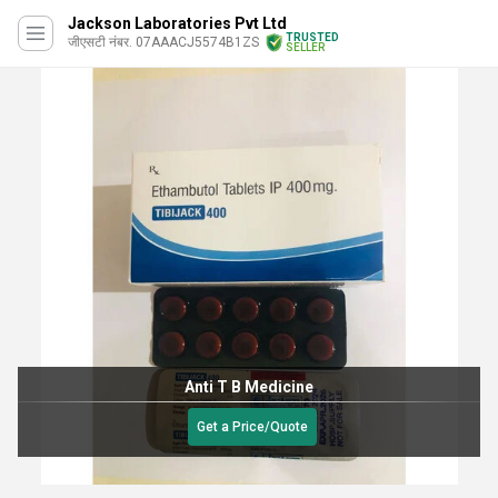
Jackson Laboratories Pvt Ltd
TRUSTED
जीएसटी नंबर. 07AAACJ5574B1ZS
SELLER
Anti T B Medicine
Get a Price/Quote