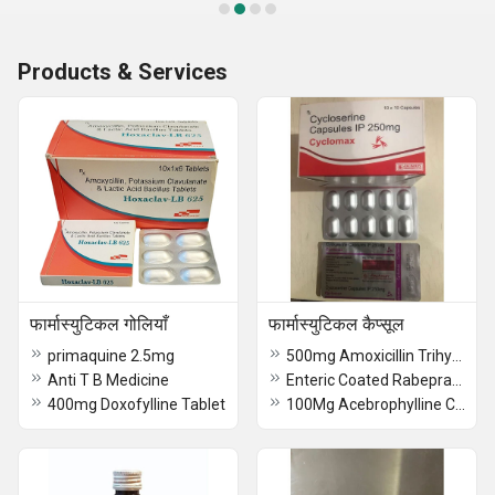
Products & Services
फार्मास्युटिकल गोलियाँ
फार्मास्युटिकल कैप्सूल
primaquine 2.5mg
500mg Amoxicillin Trihydrate Capsule IP
Anti T B Medicine
Enteric Coated Rabeprazole Sodium Itopride Hydrochloride Sustained Release Capsules
400mg Doxofylline Tablet
100Mg Acebrophylline Capsules