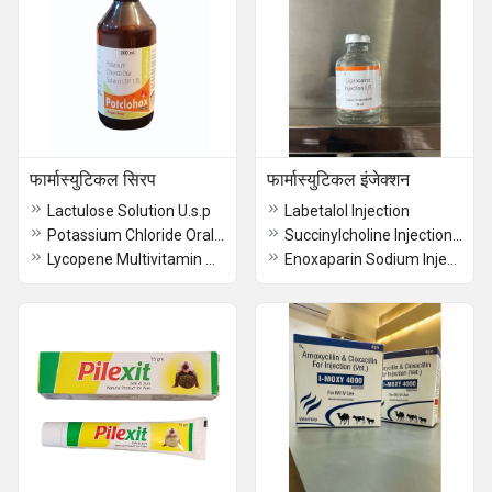
फार्मास्युटिकल सिरप
फार्मास्युटिकल इंजेक्शन
Lactulose Solution U.s.p
Labetalol Injection
Potassium Chloride Oral Suspension IP
Succinylcholine Injection Ip
Lycopene Multivitamin Multimineral Syrup
Enoxaparin Sodium Injection 60 Mg